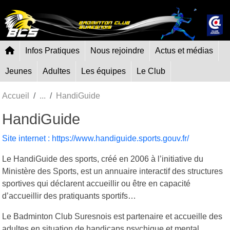
Panneau de gestion des cookies
Infos Pratiques
Nous rejoindre
Actus et médias
Jeunes
Adultes
Les équipes
Le Club
Accueil
HandiGuide
HandiGuide
Site internet : https://www.handiguide.sports.gouv.fr/
Le HandiGuide des sports, créé en 2006 à l’initiative du
Ministère des Sports, est un annuaire interactif des structures
sportives qui déclarent accueillir ou être en capacité
d’accueillir des pratiquants sportifs…
Le Badminton Club Suresnois est partenaire et accueille des
adultes en situation de handicaps psychique et mental.