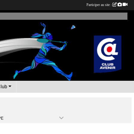
Participer au site :
Club
PE