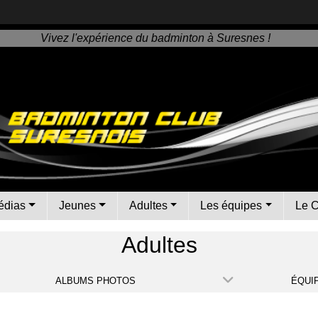
Vivez l'expérience du badminton à Suresnes !
édias
Jeunes
Adultes
Les équipes
Le 
Adultes
ALBUMS PHOTOS
ÉQUI