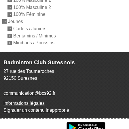
100% Masculine 1
100% Masculine 2
100% Féminine
Jeunes
Cadets / Juniors
Benjamins / Minimes
Minibads / Poussins
Badminton Club Suresnois
27 rue des Tourneroches
92150
Suresnes
communication@bcs92.fr
Informations légales
Signaler un contenu inapproprié