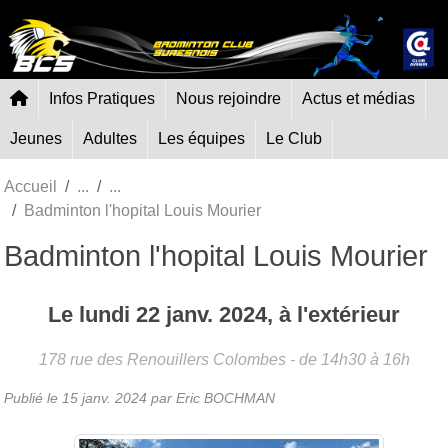
Panneau de gestion des cookies
Infos Pratiques
Nous rejoindre
Actus et médias
Jeunes
Adultes
Les équipes
Le Club
Accueil
Badminton l'hopital Louis Mourier
Badminton l'hopital Louis Mourier
Le
lundi
22
janv.
2024
, à l'extérieur
178 rue des Renouillers
Colombes
- de 14h30 à 16h
Publié le
15 janv. 2024
par Eric BOCHMAN