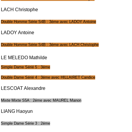
LACH Christophe
Double Homme Série S4B : 3éme avec LADOY Antoine
LADOY Antoine
Double Homme Série S4B : 3éme avec LACH Christophe
LE MELEDO Mathilde
Simple Dame Sérié 5 : 3éme
Double Dame Sérié 4 : 3éme avec HILLAIRET Candice
LESCOAT Alexandre
Mixte Mixte S5A : 2éme avec MAUREL Manon
LIANG Haoyun
Simple Dame Série 3 : 2éme