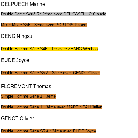
DELPUECH Marine
Double Dame Sérié 5 : 2éme avec DEL CASTILLO Claudia
Mixte Mixte S5B : 3éme avec PORTOIS Pascal
DENG Ningsu
Double Homme Série S4B : 1er avec ZHANG Wenhao
EUDE Joyce
Double Homme Série S5 A : 3éme avec GENOT Olivier
FLOREMONT Thomas
Simple Homme Série 1 : 3éme
Double Homme Série 1 : 3éme avec MARTINEAU Julien
GENOT Olivier
Double Homme Série S5 A : 3éme avec EUDE Joyce