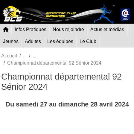
Panneau de gestion des cookies
Infos Pratiques
Nous rejoindre
Actus et médias
Jeunes
Adultes
Les équipes
Le Club
Accueil
Championnat départemental 92 Sénior 2024
Championnat départemental 92
Sénior 2024
Du
samedi
27
au
dimanche
28
avril
2024