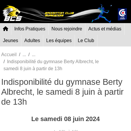
Panneau de gestion des cookies
Infos Pratiques
Nous rejoindre
Actus et médias
Jeunes
Adultes
Les équipes
Le Club
Accueil
Indisponibilité du gymnase Berty Albrecht, le
samedi 8 juin à partir de 13h
Indisponibilité du gymnase Berty
Albrecht, le samedi 8 juin à partir
de 13h
Le
samedi
08
juin
2024