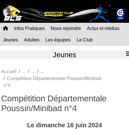
Panneau de gestion des cookies
Infos Pratiques
Nous rejoindre
Actus et médias
Jeunes
Adultes
Les équipes
Le Club
Jeunes
Accueil
Compétition Départementale Poussin/Minibad
n°4
Compétition Départementale
Poussin/Minibad n°4
Le
dimanche
16
juin
2024