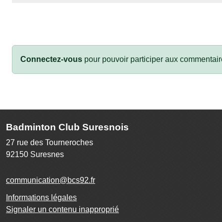
Connectez-vous
pour pouvoir participer aux commentair
Badminton Club Suresnois
27 rue des Tourneroches
92150
Suresnes
communication@bcs92.fr
Informations légales
Signaler un contenu inapproprié