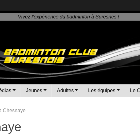
Vivez l'expérience du badminton à Suresnes !
édias
Jeunes
Adultes
Les équipes
Le 
La Chesnaye
naye