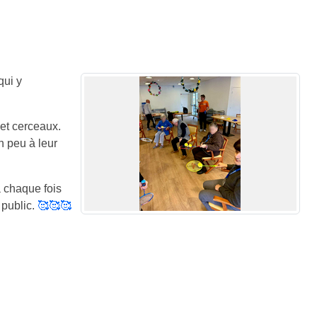
qui y
 et cerceaux.
n peu à leur
à chaque fois
 public.
🥰🥰🥰