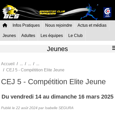
Panneau de gestion des cookies
Infos Pratiques
Nous rejoindre
Actus et médias
Jeunes
Adultes
Les équipes
Le Club
Jeunes
Accueil
CEJ 5 - Compétition Elite Jeune
CEJ 5 - Compétition Elite Jeune
Du
vendredi
14
au
dimanche
16
mars
2025
Publié le
22 août 2024
par Isabelle SEGURA