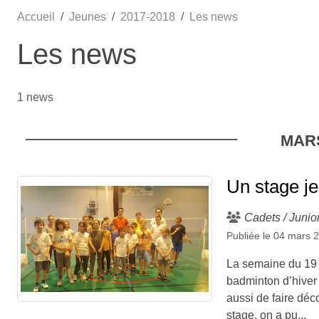
Accueil
Jeunes
2017-2018
Les news
Les news
1 news
MAR
Un stage je
Cadets / Junio
Publiée le
04 mars 
La semaine du 19 a
badminton d’hiver 
aussi de faire déc
stage, on a pu...