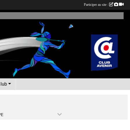
Participer au site :
Club
PE