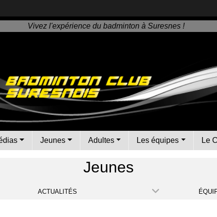
Vivez l'expérience du badminton à Suresnes !
édias
Jeunes
Adultes
Les équipes
Le 
Jeunes
ACTUALITÉS
ÉQUI