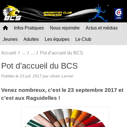
Panneau de gestion des cookies
Infos Pratiques
Nous rejoindre
Actus et médias
Jeunes
Adultes
Les équipes
Le Club
Accueil
Pot d’accueil du BCS
Pot d’accueil du BCS
Publiée le
23 juil. 2017
par olivier Lerner
Venez nombreux, c'est le 23 septembre 2017 et
c'est aux Raguidelles !