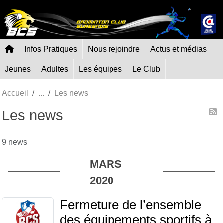
Panneau de gestion des cookies
Infos Pratiques
Nous rejoindre
Actus et médias
Jeunes
Adultes
Les équipes
Le Club
Accueil
Les news
Les news
9 news
MARS
2020
Fermeture de l’ensemble
des équipements sportifs à