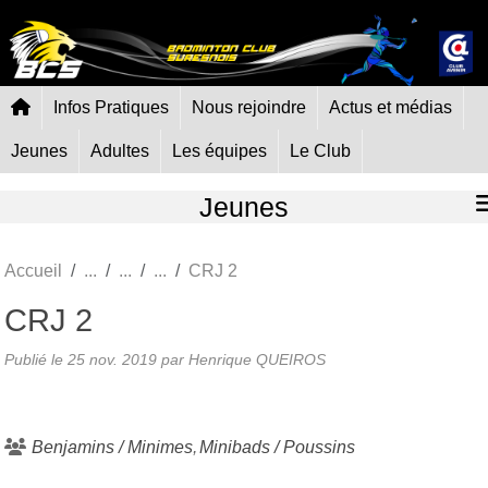
Panneau de gestion des cookies
Infos Pratiques
Nous rejoindre
Actus et médias
Jeunes
Adultes
Les équipes
Le Club
Jeunes
Accueil
CRJ 2
CRJ 2
Publié le
25 nov. 2019
par Henrique QUEIROS
Benjamins / Minimes
Minibads / Poussins