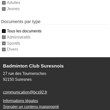
Adultes
Jeunes
Documents par type
Tous les documents
Administratifs
Sportifs
Divers
Badminton Club Suresnois
27 rue des Tourneroches
92150
Suresnes
communication@bcs92.fr
Informations légales
Signaler un contenu inapproprié