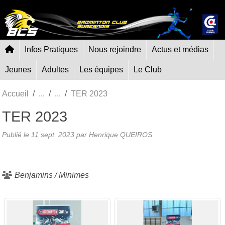
Panneau de gestion des cookies
Infos Pratiques
Nous rejoindre
Actus et médias
Jeunes
Adultes
Les équipes
Le Club
Accueil
TER 2023
TER 2023
Publié le
11 sept. 2023
par Henrique QUEIROS
Benjamins / Minimes