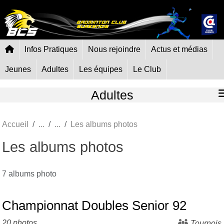
Panneau de gestion des cookies
Infos Pratiques
Nous rejoindre
Actus et médias
Jeunes
Adultes
Les équipes
Le Club
Adultes
Accueil
Les albums photos
Les albums photos
7 albums photo
Championnat Doubles Senior 92
20 photos
Tournois