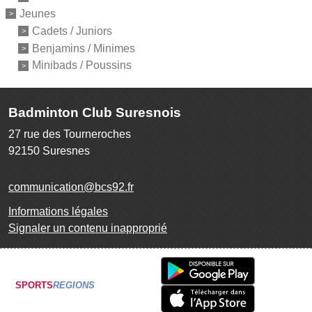
Jeunes
Cadets / Juniors
Benjamins / Minimes
Minibads / Poussins
Badminton Club Suresnois
27 rue des Tourneroches
92150
Suresnes
communication@bcs92.fr
Informations légales
Signaler un contenu inapproprié
SPORTS
REGIONS