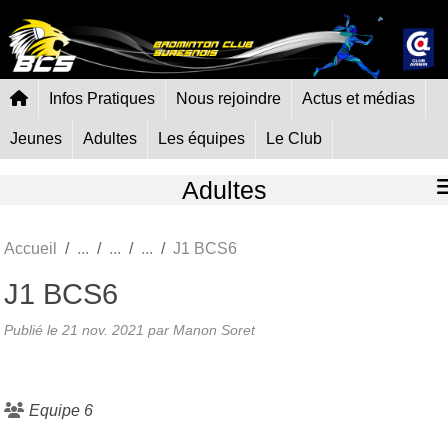
Panneau de gestion des cookies
Infos Pratiques
Nous rejoindre
Actus et médias
Jeunes
Adultes
Les équipes
Le Club
Adultes
Accueil
J1 BCS6
J1 BCS6
Publié le
21 nov. 2021
par Manon Soret
Equipe 6