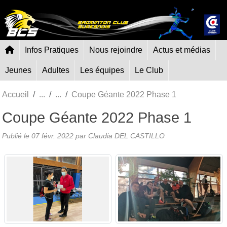
Panneau de gestion des cookies
Infos Pratiques
Nous rejoindre
Actus et médias
Jeunes
Adultes
Les équipes
Le Club
Accueil
Coupe Géante 2022 Phase 1
Coupe Géante 2022 Phase 1
Publié le
07 févr. 2022
par Claudia DEL CASTILLO